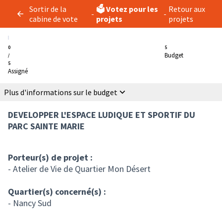
Sortir de la
🗳️ Votez pour les
Retour aux
-
-
cabine de vote
projets
projets
0
5
Budget
/
5
Assigné
Plus d'informations sur le budget
DEVELOPPER L'ESPACE LUDIQUE ET SPORTIF DU
PARC SAINTE MARIE
Porteur(s) de projet :
- Atelier de Vie de Quartier Mon Désert
Quartier(s) concerné(s) :
- Nancy Sud