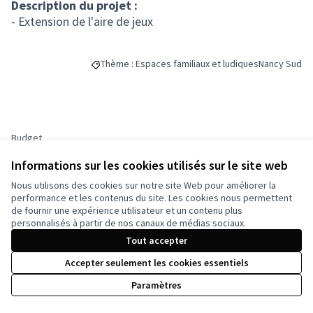
Description du projet :
- Extension de l'aire de jeux
Thème : Espaces familiaux et ludiques
Nancy Sud
Filtrer les résultats de la catégorie : Thème : Espac
Filtrer les r
Budget
300 000 €
Informations sur les cookies utilisés sur le site web
Nous utilisons des cookies sur notre site Web pour améliorer la
performance et les contenus du site. Les cookies nous permettent
de fournir une expérience utilisateur et un contenu plus
personnalisés à partir de nos canaux de médias sociaux.
Partager
Suivre
Tout accepter
Accepter seulement les cookies essentiels
Référence : -PROJ-2023-02-126
Paramètres