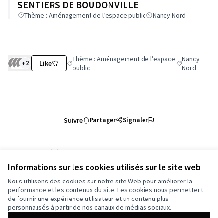
SENTIERS DE BOUDONVILLE
Thème : Aménagement de l’espace public
Nancy Nord
Thème : Aménagement de l’espace
Nancy
+2
Like
Filtrer les résultats de la catégorie : Thème : Amén
Filtrer les rés
public
Nord
Partager
Signaler
Suivre
Référence : grandnancy-PROP-2025-01-5226
Numéro de version 2
(sur 2)
voir les autres versions
Informations sur les cookies utilisés sur le site web
Vérifiez l'empreinte numérique
Nous utilisons des cookies sur notre site Web pour améliorer la
performance et les contenus du site. Les cookies nous permettent
de fournir une expérience utilisateur et un contenu plus
Conditions d'utilisation
personnalisés à partir de nos canaux de médias sociaux.
Paramètres des cookies