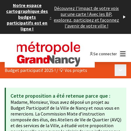
Notre espace
Découvrez l'impact de votre voix
cartographique des
sur une carte ! Avec les BP,
budgets
-
explorez, participez et façonnez
participatifs est en
l'avenir de votre ville !
ligne !
Menu
Se connecter
Menu p
Budget participatif 2025 !
/
💡 Vos projets
Cette proposition a été retenue parce que :
Madame, Monsieur, Vous avez déposé un projet au
Budget Participatif de la Ville de Nancy et nous vous en
remercions. La Commission Mixte d’instruction
composée des élus, des Ateliers de Vie de Quartier (AVQ)
et des services de la Ville, a étudié votre proposition