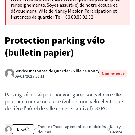
renseignements. Soyez assuré(e) de notre écoute et
dévouement. Ville de Nancy Mission Participation et
Instances de quartier Tel. : 03.83.85.32.32
Protection parking vélo
(bulletin papier)
Service Instances de Quartier - Ville de Nancy
Non retenue
09/01/2025 16:11
Parking sécurisé pour pouvoir garer son vélo en ville
pour une course ou autre (vol de mon vélo électrique
derrière l'hôtel de ville malgré l'antivol). 33RC
Thème : Encouragement aux mobilités
Nancy
Like
Filtrer les résultats de la catégorie : Thème : Encourag
Filtrer les résu
douces
Centre