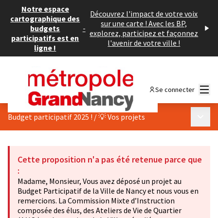
Notre espace
Découvrez l'impact de votre voix
cartographique des
sur une carte ! Avec les BP,
budgets
-
explorez, participez et façonnez
participatifs est en
l'avenir de votre ville !
ligne !
Menu
Se connecter
Menu p
Budget participatif 2025 !
/
💡 Vos projets
Cette proposition n'a pas été retenue parce que
:
Madame, Monsieur, Vous avez déposé un projet au
Budget Participatif de la Ville de Nancy et nous vous en
remercions. La Commission Mixte d’Instruction
composée des élus, des Ateliers de Vie de Quartier