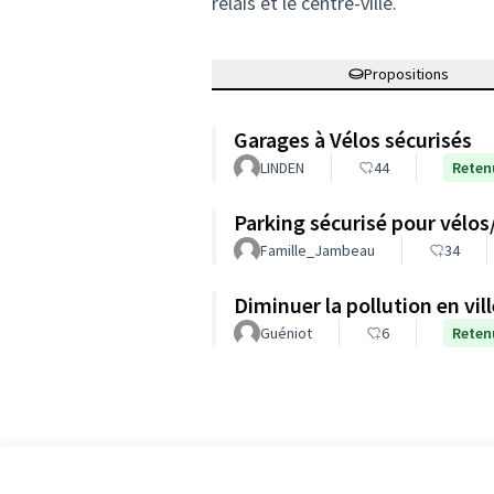
relais et le centre-ville.
Propositions
Garages à Vélos sécurisés
LINDEN
44
Reten
Parking sécurisé pour vélos/
Famille_Jambeau
34
Diminuer la pollution en vil
Guéniot
6
Reten