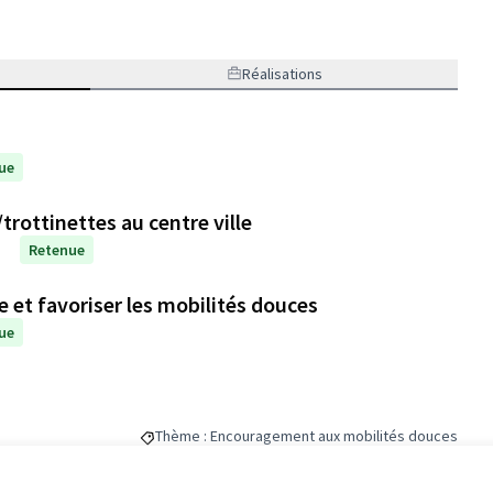
Réalisations
ue
trottinettes au centre ville
Retenue
le et favoriser les mobilités douces
ue
Thème : Encouragement aux mobilités douces
Filtrer les résultats de la catégorie : Thème : Enc