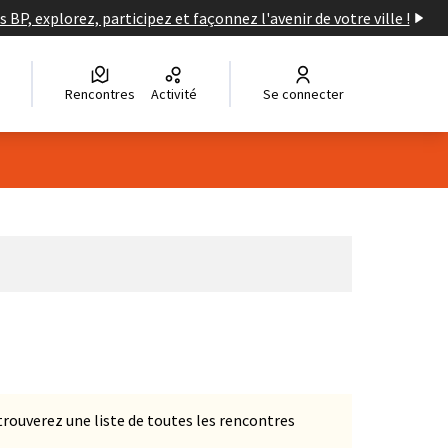
s BP, explorez, participez et façonnez l'avenir de votre ville !
Rencontres
Activité
Se connecter
Leaflet
|
©
OpenStreetMap
contributors
e des points de carte. L'élément peut être utilisé avec un lecteur
s trouverez une liste de toutes les rencontres