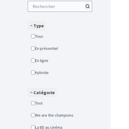
Type
Tous
En présentiel
En ligne
Hybride
Catégorie
Tout
We are the champions
La BD au cinéma