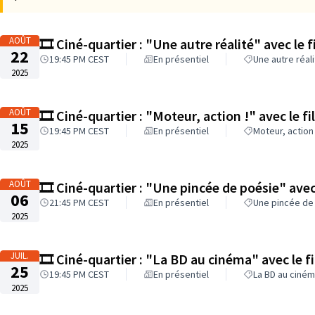
AOÛT
🎞️ Ciné-quartier : "Une autre réalité" avec le 
22
19:45 PM CEST
En présentiel
Une autre réal
2025
AOÛT
🎞️ Ciné-quartier : "Moteur, action !" avec le 
15
19:45 PM CEST
En présentiel
Moteur, action 
2025
AOÛT
🎞️ Ciné-quartier : "Une pincée de poésie" ave
06
21:45 PM CEST
En présentiel
Une pincée de
2025
JUIL.
🎞️ Ciné-quartier : "La BD au cinéma" avec le fi
25
19:45 PM CEST
En présentiel
La BD au ciné
2025