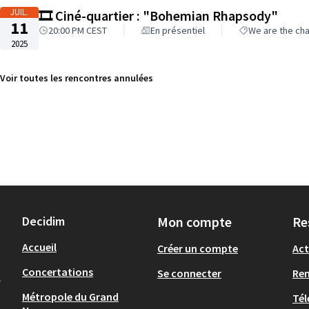
JUIL.
🎞️ Ciné-quartier : "Bohemian Rhapsody"
11
20:00 PM CEST
En présentiel
We are the ch
2025
Voir toutes les rencontres annulées
Decidim
Mon compte
Re
Accueil
Créer un compte
Act
Concertations
Se connecter
Re
-
Métropole du Grand
Tél