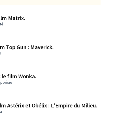
film Matrix.
ité
film Top Gun : Maverick.
!
c le film Wonka.
 poésie
lm Astérix et Obélix : L'Empire du Milieu.
ma