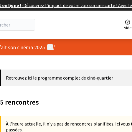
en ligne !
-
Découvrez l'impact de votre voix sur une carte ! Avec le
Aide
Menu utilisateur
 fait son cinéma 2025
/
 la carte
 suivant est une carte qui présente les éléments de cette page comm
Retrouvez ici le programme complet de ciné-quartier
5 rencontres
À l'heure actuelle, il n'y a pas de rencontres planifiées. Ici vou
passées.