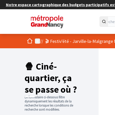
Notre espace cartographique des budgets participatifs est 
Accueil
Menu principal
/
/
🎬 Festiv'été - Jarville-la-Malgrange
Passer
L'élément
+
−
🍿 Ciné-
quartier, ça
se passe où ?
Le formulaire ci-dessous filtre
dynamiquement les résultats de la
recherche lorsque les conditions de
recherche sont modifiées.