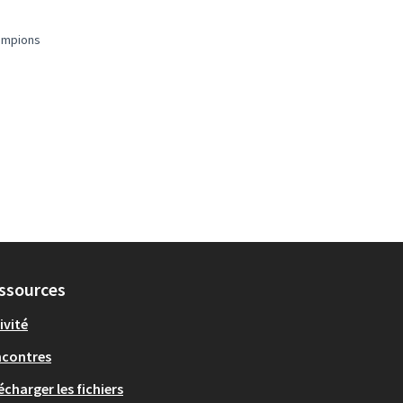
ampions
ssources
ivité
ncontres
écharger les fichiers