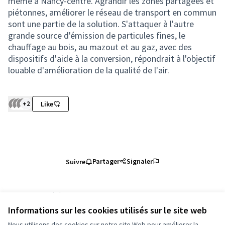
même à Nancy-centre. Agrandir les zones partagées et
piétonnes, améliorer le réseau de transport en commun
sont une partie de la solution. S'attaquer à l'autre
grande source d'émission de particules fines, le
chauffage au bois, au mazout et au gaz, avec des
dispositifs d'aide à la conversion, répondrait à l'objectif
louable d'amélioration de la qualité de l'air.
+2
Like
Partager
Signaler
Suivre
Référence : grandnancy-PROP-2024-09-4766
Numéro de version 1
(sur 1)
voir les autres versions
Informations sur les cookies utilisés sur le site web
Vérifiez l'empreinte numérique
Nous utilisons des cookies sur notre site Web pour améliorer la