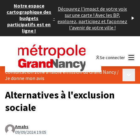
Notre espace
Découvrez l'impact de votre voix
cartographique des
sur une carte ! Avec les BP,
budgets
-
explorez, participez et façonnez
participatifs est en
l'avenir de votre ville !
ligne !
Menu
Se connecter
Consultation zone à faible émission du Grand Nancy
/
Menu p
Je donne mon avis
Alternatives à l'exclusion
sociale
Amabs
09/09/2024 19:05