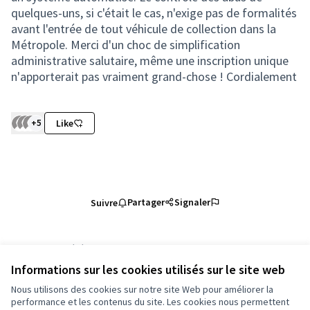
quelques-uns, si c'était le cas, n'exige pas de formalités
avant l'entrée de tout véhicule de collection dans la
Métropole. Merci d'un choc de simplification
administrative salutaire, même une inscription unique
n'apporterait pas vraiment grand-chose ! Cordialement
+5
Like
Partager
Signaler
Suivre
Référence : grandnancy-PROP-2024-10-4842
Numéro de version 1
(sur 1)
voir les autres versions
Informations sur les cookies utilisés sur le site web
Vérifiez l'empreinte numérique
Nous utilisons des cookies sur notre site Web pour améliorer la
performance et les contenus du site. Les cookies nous permettent