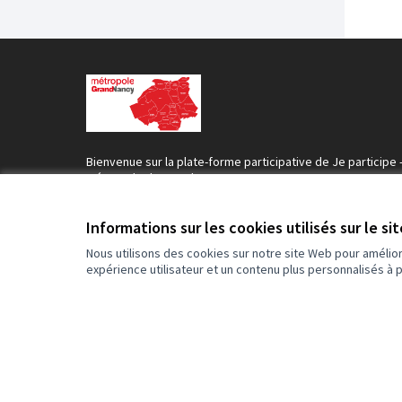
Bienvenue sur la plate-forme participative de Je participe 
Métropole du Grand Nancy .
Construisons une société plus ouverte, transparente et
collaborative.
Informations sur les cookies utilisés sur le si
Rejoignez le mouvement, participez et décidez, ensemble
Nous utilisons des cookies sur notre site Web pour amélio
expérience utilisateur et un contenu plus personnalisés à 
Conditions d'utilisation
Paramètres des cookies