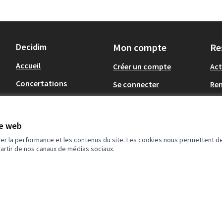
Decidim
Mon compte
Re
Accueil
Créer un compte
Act
Concertations
Se connecter
Re
-
Métropole du Grand
Tél
Nancy
Op
te web
.
Communes du Grand
Nancy
rer la performance et les contenus du site. Les cookies nous permettent de
partir de nos canaux de médias sociaux.