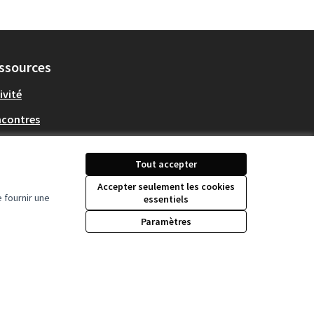
ssources
ivité
ncontres
écharger les fichiers
en Data
Tout accepter
Accepter seulement les cookies
 fournir une
essentiels
Paramètres
Licence Creative Comm
(Lien externe)