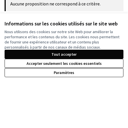
Aucune proposition ne correspond à ce critère.
Informations sur les cookies utilisés sur le site web
Voir toutes les propositions
Nous utilisons des cookies sur notre site Web pour améliorer la
performance et les contenus du site. Les cookies nous permettent
de fournir une expérience utilisateur et un contenu plus
personnalisés à partir de nos canaux de médias sociaux.
Tout accepter
Accepter seulement les cookies essentiels
Paramètres
Conditions d'utilisation
Paramètres des cookies
Licence Cre
(Lien extern
(Lien externe)
Site réalisé grâce au
logiciel libre Decidim
.
(Lien externe)