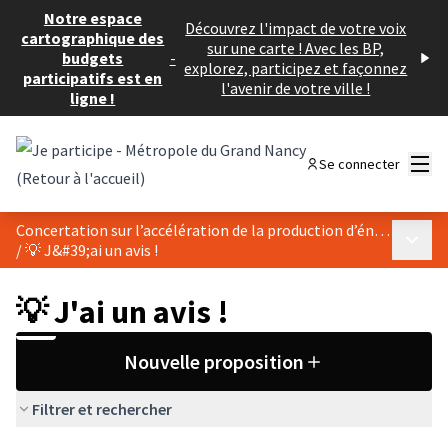
Notre espace
Découvrez l'impact de votre voix
cartographique des
sur une carte ! Avec les BP,
budgets
-
explorez, participez et façonnez
participatifs est en
l'avenir de votre ville !
ligne !
Menu
Se connecter
Concertation sur l’accélération de la production d’énergies renouvelables de Pulnoy
Menu p
/
💡 J&#39;ai un avis !
💡 J'ai un avis !
Nouvelle proposition
Filtrer et rechercher