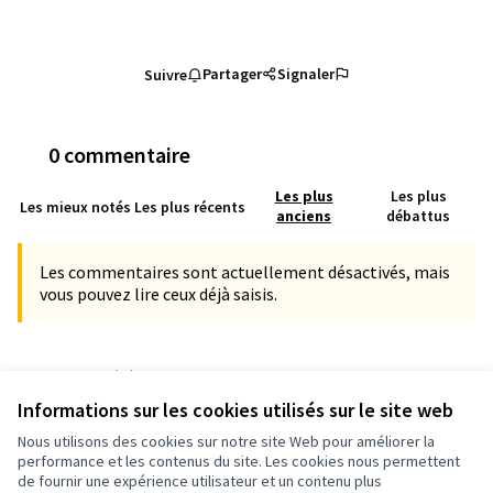
Partager
Signaler
Suivre
0 commentaire
Les plus
Les plus
Les mieux notés
Les plus récents
anciens
débattus
Les commentaires sont actuellement désactivés, mais
vous pouvez lire ceux déjà saisis.
Référence : grandnancy-PROP-2023-07-2893
Numéro de version 6
(sur 6)
voir les autres versions
Informations sur les cookies utilisés sur le site web
Vérifiez l'empreinte numérique
Nous utilisons des cookies sur notre site Web pour améliorer la
performance et les contenus du site. Les cookies nous permettent
de fournir une expérience utilisateur et un contenu plus
Conditions d'utilisation