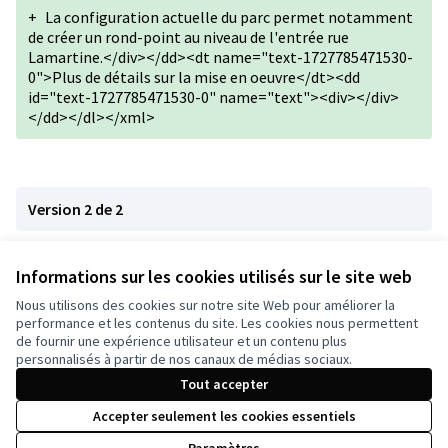
+
La configuration actuelle du parc permet notamment
de créer un rond-point au niveau de l'entrée rue
Lamartine.</div></dd><dt name="text-1727785471530-
0">Plus de détails sur la mise en oeuvre</dt><dd
id="text-1727785471530-0" name="text"><div></div>
</dd></dl></xml>
Version 2 de 2
Version 1 de 2
Informations sur les cookies utilisés sur le site web
Nous utilisons des cookies sur notre site Web pour améliorer la
performance et les contenus du site. Les cookies nous permettent
de fournir une expérience utilisateur et un contenu plus
Conditions d'utilisation
personnalisés à partir de nos canaux de médias sociaux.
Paramètres des cookies
Tout accepter
Accepter seulement les cookies essentiels
Licence Cre
(Lien extern