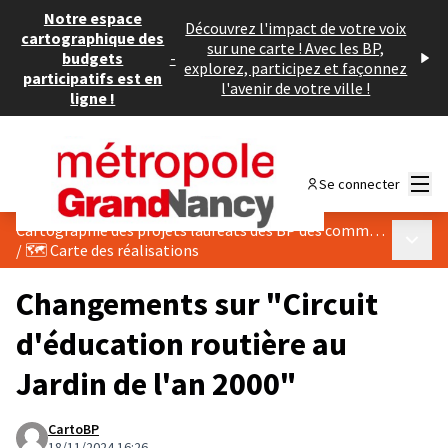
Notre espace
Découvrez l'impact de votre voix
cartographique des
sur une carte ! Avec les BP,
budgets
-
explorez, participez et façonnez
participatifs est en
l'avenir de votre ville !
ligne !
Menu
Se connecter
Cartographie des projets lauréats des BP des communes du Grand Nancy
Menu p
/
🗺️ Carte des réalisations
Changements sur "Circuit
d'éducation routière au
Jardin de l'an 2000"
CartoBP
18/11/2024 16:26