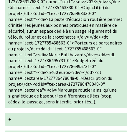
1727786327683-0" name="text"><div>2023</div></dd>
<dt name="text-1727785463330-0">Objectif(s) du
projet</dt><dd id="text-1727785463330-0"
name="text"><div>La piste d'éducation routière permet
d'initier les jeunes aux bonnes pratiques en matière de
sécurité, sur un espace dédié à un usage réglementé du
vélo, du roller et de la trottinette.</div></dd><dt
name="text-1727785468663-0">Porteurs et partenaires
du projet</dt><dd id="text-1727785468663-0"
name="text"><div>Marie Balthazard</div></dd><dt
name="text-1727786495731-0">Budget réél du
projet</dt><dd id="text-1727786495731-0"
name="text"><div>5460 euros</div></dd><dt
name="textarea-1727786478048-0">Description du
projet</dt><dd id="textarea-1727786478048-0"
name="textarea"><div>Marquage routier ainsi qu'une
signalétique de base sur les différentes allées (stop,
cédez-le-passage, sens interdit, priorités...).
+