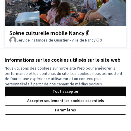
Scène culturelle mobile Nancy 💃
Service Instances de Quartier - Ville de Nancy
0
Informations sur les cookies utilisés sur le site web
Voir toutes les propositions retirées
Nous utilisons des cookies sur notre site Web pour améliorer la
performance et les contenus du site. Les cookies nous permettent
de fournir une expérience utilisateur et un contenu plus
personnalisés à partir de nos canaux de médias sociaux.
Tout accepter
Conditions d'utilisation
Paramètres des cookies
Accepter seulement les cookies essentiels
Paramètres
Licence Cre
(Lien extern
(Lien externe)
Site réalisé grâce au
logiciel libre Decidim
.
(Lien externe)