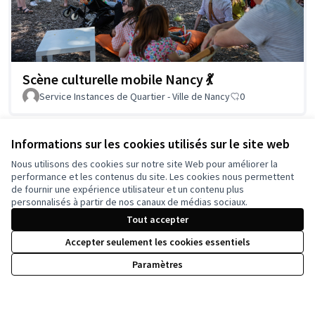
Scène culturelle mobile Nancy 💃
Service Instances de Quartier - Ville de Nancy
0
Informations sur les cookies utilisés sur le site web
Voir toutes les propositions retirées
Nous utilisons des cookies sur notre site Web pour améliorer la
performance et les contenus du site. Les cookies nous permettent
de fournir une expérience utilisateur et un contenu plus
personnalisés à partir de nos canaux de médias sociaux.
Tout accepter
Conditions d'utilisation
Paramètres des cookies
Accepter seulement les cookies essentiels
Paramètres
Licence Cre
(Lien extern
(Lien externe)
Site réalisé grâce au
logiciel libre Decidim
.
(Lien externe)