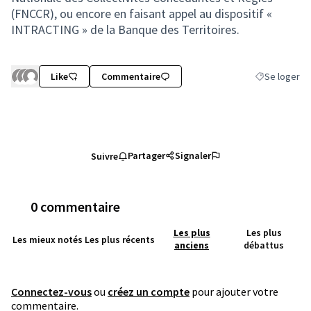
(FNCCR), ou encore en faisant appel au dispositif «
INTRACTING » de la Banque des Territoires.
Like
Commentaire
Se loger
Filtrer les ré
Partager
Signaler
Suivre
0 commentaire
Les plus
Les plus
Les mieux notés
Les plus récents
anciens
débattus
Connectez-vous
ou
créez un compte
pour ajouter votre
commentaire.