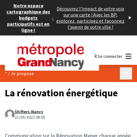
Notre espace
Découvrez l'impact de votre voix
cartographique des
sur une carte ! Avec les BP,
budgets
-
explorez, participez et façonnez
participatifs est en
l'avenir de votre ville !
ligne !
Menu
Se connecter
Menu p
*
/
Je propose
La rénovation énergétique
Shifters-Nancy
21/05/2022 08:05
Communication sur la Rénovation Mener chaque année