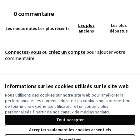
0 commentaire
Les plus
Les plus
Les mieux notés
Les plus récents
anciens
débattus
Connectez-vous
ou
créez un compte
pour ajouter votre
commentaire.
Référence : grandnancy-PROP-2022-05-2346
Numéro de version 1
(sur 1)
voir les autres versions
Informations sur les cookies utilisés sur le site web
Vérifiez l'empreinte numérique
Nous utilisons des cookies sur notre site Web pour améliorer la
performance et les contenus du site. Les cookies nous permettent
de fournir une expérience utilisateur et un contenu plus
Conditions d'utilisation
personnalisés à partir de nos canaux de médias sociaux.
Paramètres des cookies
Tout accepter
Accepter seulement les cookies essentiels
Licence Cre
(Lien extern
Paramètres