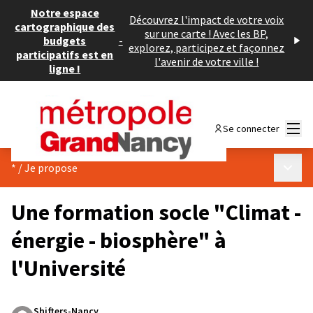
Notre espace
Découvrez l'impact de votre voix
cartographique des
sur une carte ! Avec les BP,
budgets
-
explorez, participez et façonnez
participatifs est en
l'avenir de votre ville !
ligne !
Menu
Se connecter
Menu p
*
/
Je propose
Une formation socle "Climat -
énergie - biosphère" à
l'Université
Shifters-Nancy