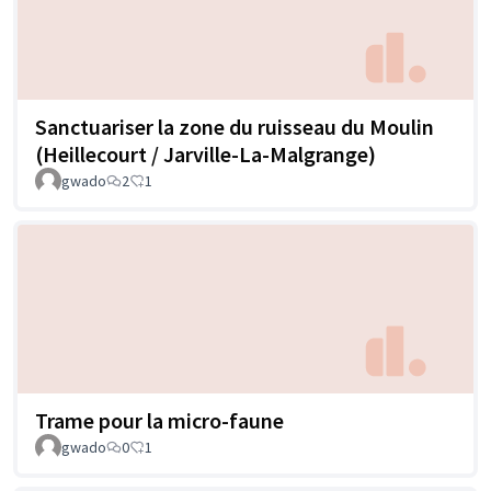
Sanctuariser la zone du ruisseau du Moulin
(Heillecourt / Jarville-La-Malgrange)
gwado
2
1
Trame pour la micro-faune
gwado
0
1