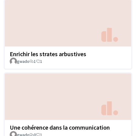
Enrichir les strates arbustives
gwado
1
1
Une cohérence dans la communication
gwado
0
1