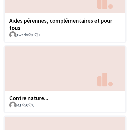
Aides pérennes, complémentaires et pour
tous
gwado
0
1
Contre nature...
M.F
0
0