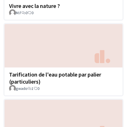
Vivre avec la nature ?
M.F
0
0
Tarification de l'eau potable par palier
(particuliers)
gwado
1
0