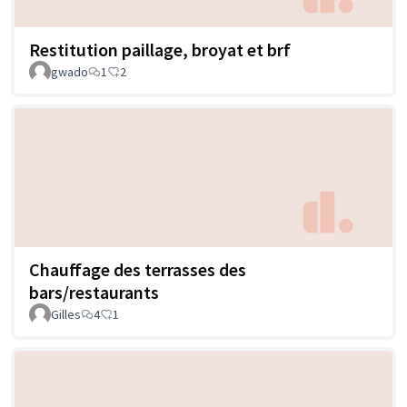
Restitution paillage, broyat et brf
gwado
1
2
Chauffage des terrasses des
bars/restaurants
Gilles
4
1