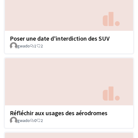
Poser une date d'interdiction des SUV
gwado
1
2
Réfléchir aux usages des aérodromes
gwado
0
2