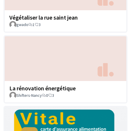
Végétaliser la rue saint jean
gwado
1
3
La rénovation énergétique
Shifters-Nancy
0
3