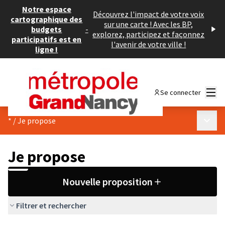
Notre espace
Découvrez l'impact de votre voix
cartographique des
sur une carte ! Avec les BP,
budgets
-
explorez, participez et façonnez
participatifs est en
l'avenir de votre ville !
ligne !
Menu
Se connecter
Menu p
*
/
Je propose
Je propose
Nouvelle proposition
Filtrer et rechercher