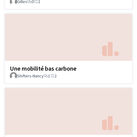
Gilles
0
2
Une mobilité bas carbone
Shifters-Nancy
1
2