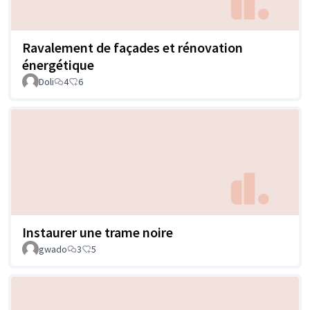
Ravalement de façades et rénovation
énergétique
Doli
4
6
Instaurer une trame noire
gwado
3
5