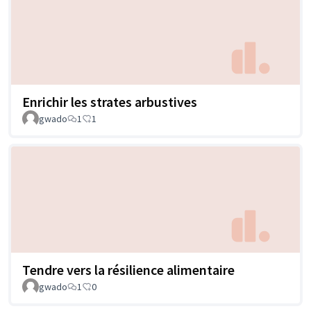
Enrichir les strates arbustives
gwado
1
1
Tendre vers la résilience alimentaire
gwado
1
0