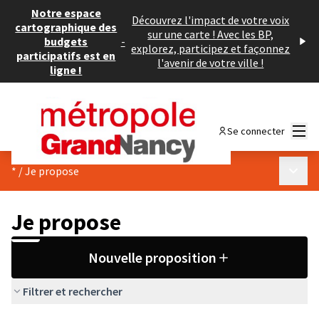
Notre espace
Découvrez l'impact de votre voix
cartographique des
sur une carte ! Avec les BP,
budgets
-
explorez, participez et façonnez
participatifs est en
l'avenir de votre ville !
ligne !
Menu
Se connecter
Menu p
*
/
Je propose
Je propose
Nouvelle proposition
Filtrer et rechercher