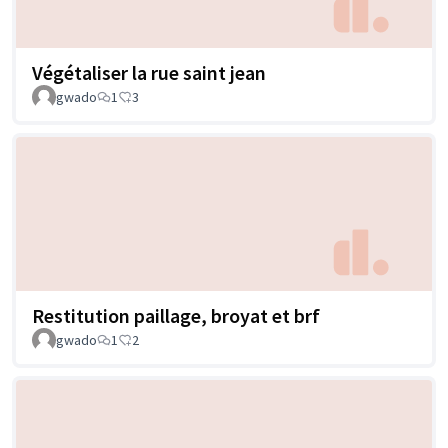
Végétaliser la rue saint jean
gwado
1
3
Restitution paillage, broyat et brf
gwado
1
2