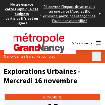
Notre espace
Découvrez l'impact de votre voix
cartographique des
sur une carte ! Avec les BP,
budgets
-
explorez, participez et façonnez
participatifs est en
l'avenir de votre ville !
ligne !
Menu
Se connecter
Menu p
Nancy Centre Gare
/
Rencontres
Explorations Urbaines -
Mercredi 16 novembre
NOVEMBRE