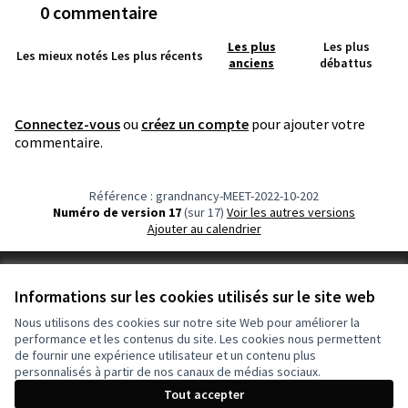
0 commentaire
Les plus
Les plus
Les mieux notés
Les plus récents
anciens
débattus
Connectez-vous
ou
créez un compte
pour ajouter votre
commentaire.
Référence : grandnancy-MEET-2022-10-202
Numéro de version 17
(sur 17)
voir les autres versions
Ajouter au calendrier
Conditions d'utilisation
Informations sur les cookies utilisés sur le site web
Paramètres des cookies
Nous utilisons des cookies sur notre site Web pour améliorer la
performance et les contenus du site. Les cookies nous permettent
de fournir une expérience utilisateur et un contenu plus
Licence Cre
(Lien extern
personnalisés à partir de nos canaux de médias sociaux.
(Lien externe)
Site réalisé grâce au
logiciel libre Decidim
.
Tout accepter
(Lien externe)