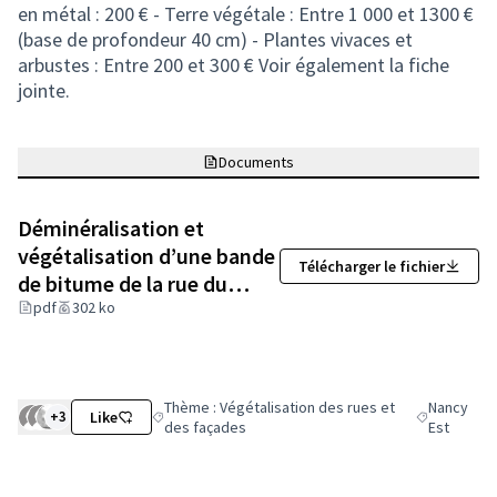
en métal : 200 € - Terre végétale : Entre 1 000 et 1300 €
(base de profondeur 40 cm) - Plantes vivaces et
arbustes : Entre 200 et 300 € Voir également la fiche
jointe.
Documents
Déminéralisation et
végétalisation d’une bande
Télécharger le fichier
de bitume de la rue du
capitaine Louis Taelman
pdf
302 ko
(Lien externe)
Thème : Végétalisation des rues et
Nancy
+3
Like
Filtrer les résultats de la catégorie : Thème : Végét
Filtrer les r
des façades
Est