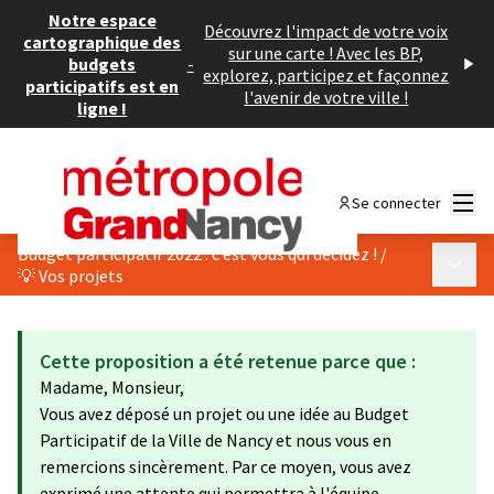
Notre espace
Découvrez l'impact de votre voix
cartographique des
sur une carte ! Avec les BP,
budgets
-
explorez, participez et façonnez
participatifs est en
l'avenir de votre ville !
ligne !
Menu
Se connecter
Budget participatif 2022 : c’est vous qui décidez !
/
Menu p
💡 Vos projets
Cette proposition a été retenue parce que :
Madame, Monsieur,
Vous avez déposé un projet ou une idée au Budget
Participatif de la Ville de Nancy et nous vous en
remercions sincèrement. Par ce moyen, vous avez
exprimé une attente qui permettra à l'équipe