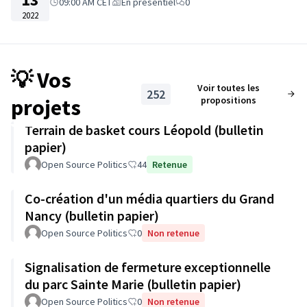
09:00 AM CET
En présentiel
0
2022
💡 Vos
Voir toutes les
252
projets
propositions
Terrain de basket cours Léopold (bulletin
papier)
Open Source Politics
44
Retenue
Co-création d'un média quartiers du Grand
Nancy (bulletin papier)
Open Source Politics
0
Non retenue
Signalisation de fermeture exceptionnelle
du parc Sainte Marie (bulletin papier)
Open Source Politics
0
Non retenue