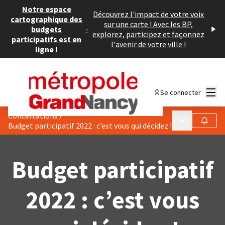
Notre espace
Découvrez l'impact de votre voix
cartographique des
sur une carte ! Avec les BP,
budgets
-
explorez, participez et façonnez
participatifs est en
l'avenir de votre ville !
ligne !
Menu
Se connecter
Concertations
/
Menu principa
Suivre
Budget participatif 2022 : c’est vous qui décidez !
Budget participatif
2022 : c’est vous