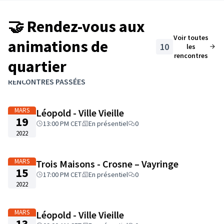
🤝 Rendez-vous aux
Voir toutes
animations de
10
les
rencontres
quartier
Passer la carte
Leaflet
|
©
OpenStreetMap
contributors
L'élément suivant est une carte qui présente les éléments de cet
RENCONTRES PASSÉES
+
−
MARS
Léopold - Ville Vieille
19
13:00 PM CET
En présentiel
0
2022
MARS
Trois Maisons - Crosne – Vayringe
15
17:00 PM CET
En présentiel
0
2022
MARS
Léopold - Ville Vieille
13