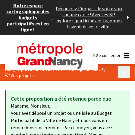
Notre espace
Découvrez l'impact de votre voix
cartographique des
sur une carte ! Avec les BP,
budgets
-
explorez, participez et façonnez
participatifs est en
l'avenir de votre ville !
ligne !
Menu
Se connecter
Budget participatif 2022 : c’est vous qui décidez !
/
Menu p
💡 Vos projets
Cette proposition a été retenue parce que :
Madame, Monsieur,
Vous avez déposé un projet ou une idée au Budget
Participatif de la Ville de Nancy et nous vous en
remercions sincèrement. Par ce moyen, vous avez
exprimé une attente qui permettra à l'équipe