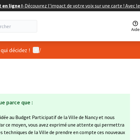
en ligne !
-
Découvrez l'impact de votre voix sur une carte ! Avec le
Aide
Menu utilisateur
 qui décidez !
/
ue parce que :
dée au Budget Participatif de la Ville de Nancy et nous
ar ce moyen, vous avez exprimé une attente qui permettra
ces techniques de la Ville de prendre en compte ces nouveaux