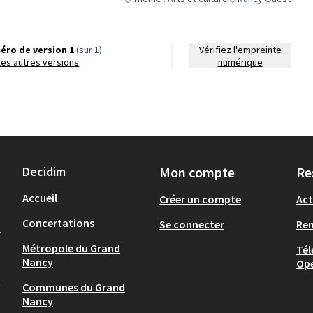
Filtrer les résultats de la catégorie : Thème : 
Filtrer les résultats
éro de version 1
(sur 1)
Vérifiez l'empreinte
r les autres versions
numérique
Decidim
Mon compte
Re
Accueil
Créer un compte
Act
Concertations
Se connecter
Re
-
Métropole du Grand
Tél
Nancy
Op
.
Communes du Grand
Nancy