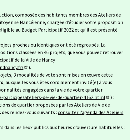
ruction, composée des habitants membres des Ateliers de
Citoyenne Nancéienne, chargée d’étudier votre proposition
ligible au Budget Participatif 2022 et qu’il est présenté
 projets proches ou identiques ont été regroupés. La
sitions classées en 46 projets, que vous pouvez retrouver
ipatif de la Ville de Nancy
ndnancy.fr/
).
(S'ouvre dans un nouvel onglet)
rojets, 3 modalités de vote sont mises en œuvre cette
rs
, auxquelles vous êtes cordialement invité(e) à vous
sonnalités engagées dans la vie de votre quartier
e-participe/ateliers-de-vie-de-quartier-4162.html
) :
(Lien externe)
ions de quartier proposées par les Ateliers de Vie de
s des rendez-vous suivants :
consulter l’agenda des Ateliers
 dans les lieux publics aux heures d’ouverture habituelles :