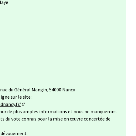
 Haye
venue du Général Mangin, 54000 Nancy
igne sur le site :
dnancy.fr/
(S'ouvre dans un nouvel onglet)
pour de plus amples informations et nous ne manquerons
tats du vote connus pour la mise en œuvre concertée de
t dévouement.