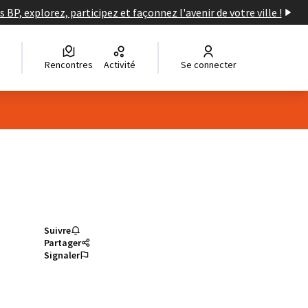
s BP, explorez, participez et façonnez l'avenir de votre ville !
Rencontres
Activité
Se connecter
Suivre
Partager
Signaler