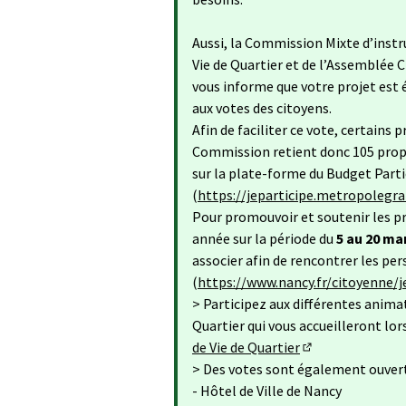
Aussi, la Commission Mixte d’inst
Vie de Quartier et de l’Assemblée 
vous informe que votre projet est é
aux votes des citoyens.
Afin de faciliter ce vote, certains
Commission retient donc 105 propo
sur la plate-forme du Budget Partic
(
https://jeparticipe.metropolegra
Pour promouvoir et soutenir les p
année sur la période du
5 au 20 ma
associer afin de rencontrer les per
(
https://www.nancy.fr/citoyenne/j
> Participez aux différentes animat
Quartier qui vous accueilleront lor
de Vie de Quartier
(Lien externe)
> Des votes sont également ouverts
- Hôtel de Ville de Nancy