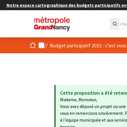
Notre espace cartographique des budgets participatifs est 
Accueil
Menu principal
/
/
Budget participatif 2022 : c’est vous
Cette proposition a été reten
Madame, Monsieur,
Vous avez déposé un projet ou une i
vous en remercions sincèrement. P
à l'équipe municipale et aux servi
besoins.