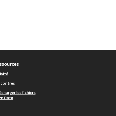
Arts et culture
 pour le secteur : Nancy Ouest
ssources
ivité
ncontres
écharger les fichiers
en Data