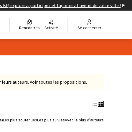
s BP, explorez, participez et façonnez l'avenir de votre ville !
Rencontres
Activité
Se connecter
 leurs auteurs.
Voir toutes les propositions
.
e)
Les plus soutenues
Les plus suivies
Avec le plus d'auteurs