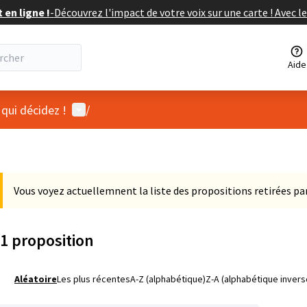
en ligne !
-
Découvrez l'impact de votre voix sur une carte ! Avec le
Aide
Menu utilisateur
 qui décidez !
/
Vous voyez actuellemnent la liste des propositions retirées par
1 proposition
Aléatoire
Les plus récentes
A-Z (alphabétique)
Z-A (alphabétique invers