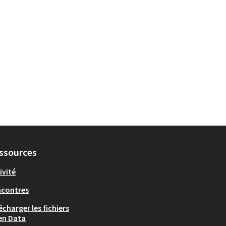
ssources
ivité
ncontres
écharger les fichiers
en Data