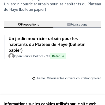
Un jardin nourricier urbain pour les habitants du Plateau
de Haye (bulletin papier)
Propositions
Réalisations
Un jardin nourricier urbain pour les
habitants du Plateau de Haye (bulletin
papier)
Open Source Politics
18
Retenue
Thème : Valoriser les circuits courts
Nancy Nord
Filtrer les résultats de la catégorie : Thème : Valor
Filtrer les ré
Budget
Informations sur les cookies utilisés sur le site web