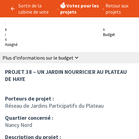
Sortir de la
🗳️ Votez pour les
Retour aux
-
-
cabine de vote
projets
projets
0
5
Budget
/
5
Assigné
Plus d'informations sur le budget
PROJET 38 – UN JARDIN NOURRICIER AU PLATEAU
DE HAYE
Porteurs de projet :
Réseau de Jardins Participatifs du Plateau
Quartier concerné :
Nancy Nord
Description du projet :