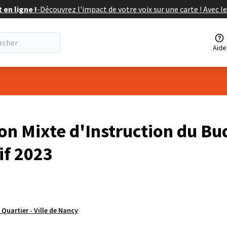
en ligne !
-
Découvrez l'impact de votre voix sur une carte ! Avec le
Aide
isateur
n Mixte d'Instruction du Bu
if 2023
 Quartier - Ville de Nancy