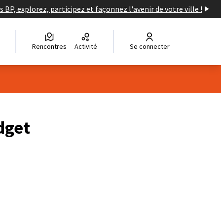
s BP, explorez, participez et façonnez l'avenir de votre ville !
Rencontres
Activité
Se connecter
dget