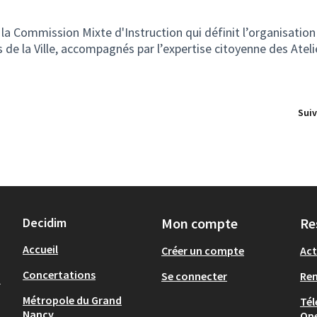
la Commission Mixte d'Instruction qui définit l’organisation 
es de la Ville, accompagnés par l’expertise citoyenne des Atel
Suiv
Decidim
Mon compte
Re
Accueil
Créer un compte
Act
Concertations
Se connecter
Re
-
Métropole du Grand
Tél
Nancy
Op