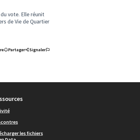
du vote. Elle réunit
iers de Vie de Quartier
re
Partager
Signaler
ssources
ivité
ncontres
écharger les fichiers
en Data