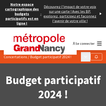
Notre espace
Découvrez l'impact de votre voix
cartographique des
sur une carte ! Avec les BP,
budgets
-
explorez, participez et façonnez
participatifs est en
l'avenir de votre ville !
ligne !
Menu
Se connecter
Menu principa
Concertations
/
Budget participatif 2024 !
Suivre
Budget participatif
2024 !