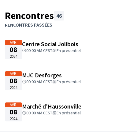
Rencontres
46
Passer la carte
Leaflet
|
©
OpenStreetMap
contributors
L'élément suivant est une carte qui présente les éléments de cet
RENCONTRES PASSÉES
+
−
AVR.
Centre Social Jolibois
08
00:00 AM CEST
En présentiel
2024
AVR.
MJC Desforges
08
00:00 AM CEST
En présentiel
2024
AVR.
Marché d'Haussonville
08
00:00 AM CEST
En présentiel
2024