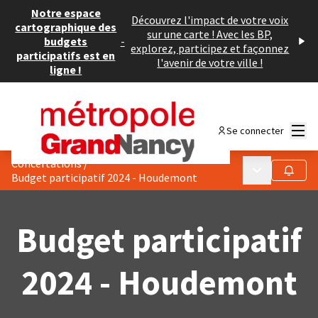
Notre espace
Découvrez l'impact de votre voix
cartographique des
sur une carte ! Avec les BP,
budgets
-
explorez, participez et façonnez
participatifs est en
l'avenir de votre ville !
ligne !
Menu
Se connecter
Concertations
/
Menu principa
Suivre
Budget participatif 2024 - Houdemont
Budget participatif
2024 - Houdemont