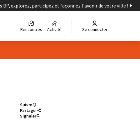
s BP, explorez, participez et façonnez l'avenir de votre ville !
Rencontres
Activité
Se connecter
Suivre
Partager
Signaler