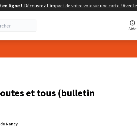
en ligne !
-
Découvrez l'impact de votre voix sur une carte ! Avec le
Aide
isateur
outes et tous (bulletin
e de Nancy