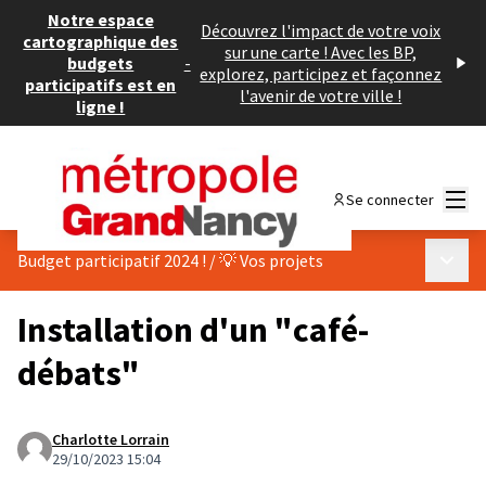
Notre espace
Découvrez l'impact de votre voix
cartographique des
sur une carte ! Avec les BP,
budgets
-
explorez, participez et façonnez
participatifs est en
l'avenir de votre ville !
ligne !
Menu
Se connecter
Menu p
Budget participatif 2024 !
/
💡 Vos projets
Installation d'un "café-
débats"
Charlotte Lorrain
29/10/2023 15:04