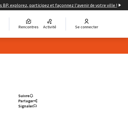
s BP, explorez, participez et façonnez l'avenir de votre ville !
Rencontres
Activité
Se connecter
Suivre
Partager
Signaler