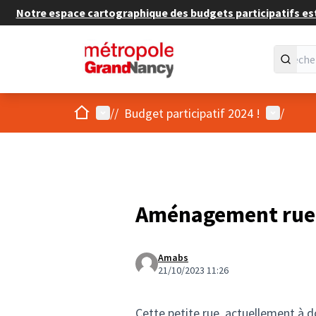
Notre espace cartographique des budgets participatifs est 
Accueil
Menu principal
Menu util
/
/
Budget participatif 2024 !
/
Aménagement rue 
Amabs
21/10/2023 11:26
Cette petite rue, actuellement à d