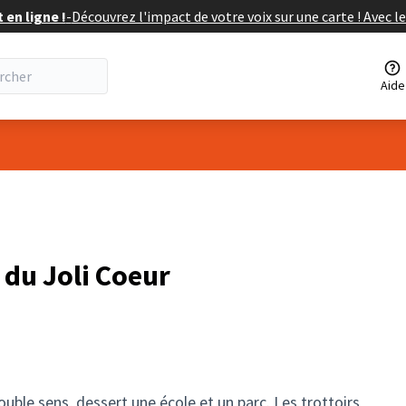
en ligne !
-
Découvrez l'impact de votre voix sur une carte ! Avec le
Aide
isateur
du Joli Coeur
ouble sens, dessert une école et un parc. Les trottoirs