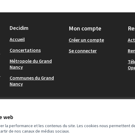
Decidim
Mon compte
Re
Accueil
Créer un compte
Act
Concertations
Se connecter
Re
-
Métropole du Grand
Tél
Nancy
Op
.
Communes du Grand
Nancy
te web
rer la performance et les contenus du site. Les cookies nous permettent de
partir de nos canaux de médias sociaux.