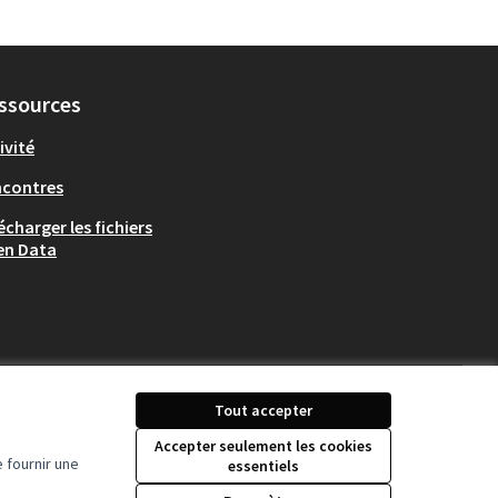
ssources
ivité
ncontres
écharger les fichiers
en Data
Tout accepter
Accepter seulement les cookies
 fournir une
essentiels
Licence Creative Comm
(Lien externe)