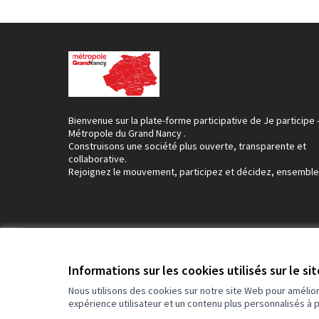
Bienvenue sur la plate-forme participative de Je participe 
Métropole du Grand Nancy .
Construisons une société plus ouverte, transparente et
collaborative.
Rejoignez le mouvement, participez et décidez, ensemble
Conditions d'utilisation
Paramètres des cookies
Informations sur les cookies utilisés sur le si
Nous utilisons des cookies sur notre site Web pour amélio
expérience utilisateur et un contenu plus personnalisés à 
(Lien externe)