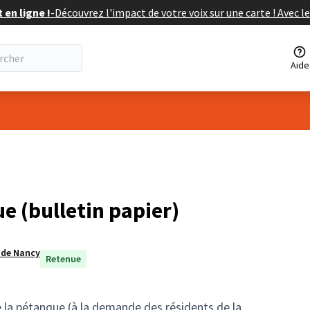
en ligne !
-
Découvrez l'impact de votre voix sur une carte ! Avec le
Aide
isateur
e (bulletin papier)
e de Nancy
Retenue
e la pétanque (à la demande des résidents de la