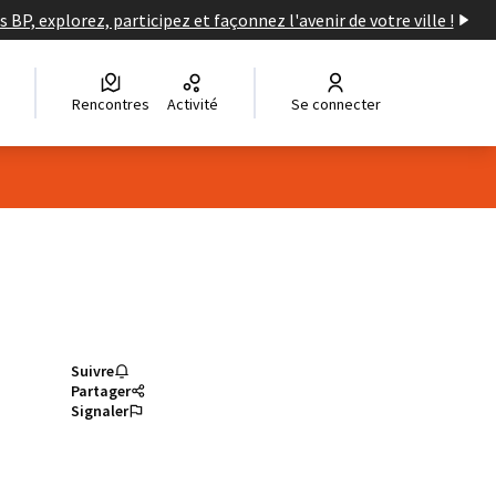
s BP, explorez, participez et façonnez l'avenir de votre ville !
Rencontres
Activité
Se connecter
Suivre
Partager
Signaler