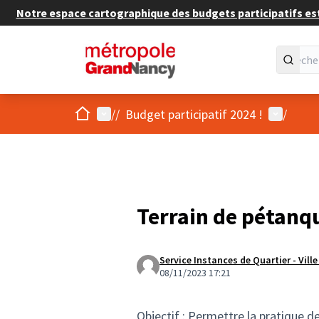
Notre espace cartographique des budgets participatifs est 
Accueil
Menu principal
Menu util
/
/
Budget participatif 2024 !
/
Terrain de pétanqu
Service Instances de Quartier - Vill
08/11/2023 17:21
Objectif : Permettre la pratique d