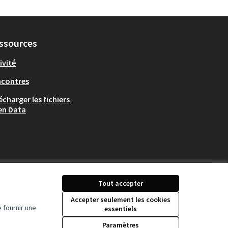
ssources
ivité
ncontres
écharger les fichiers
en Data
Tout accepter
Accepter seulement les cookies
 fournir une
essentiels
Licence Creative Comm
(Lien externe)
Paramètres