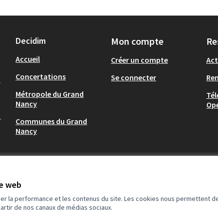
Decidim
Mon compte
Re
Accueil
Créer un compte
Act
Concertations
Se connecter
Re
-
Métropole du Grand
Tél
Nancy
Op
.
Communes du Grand
Nancy
te web
rer la performance et les contenus du site. Les cookies nous permettent de
partir de nos canaux de médias sociaux.