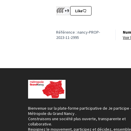
+9
Like
Référence : nancy-PROP-
Num
2023-11-2995
voi
Bienvenue sur la plate-forme participative de Je participe 
Métropole du Grand Nancy .
Construisons une société plus ouverte, transparente et
collaborative.
Rejoignez le mouvement, participez et décidez, ensemble