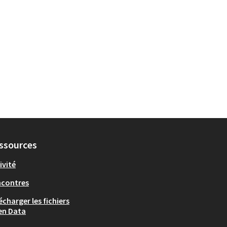
ssources
ivité
ncontres
écharger les fichiers
en Data