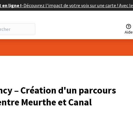
en ligne !
-
Découvrez l'impact de votre voix sur une carte ! Avec le
Aide
isateur
ncy – Création d'un parcours
entre Meurthe et Canal