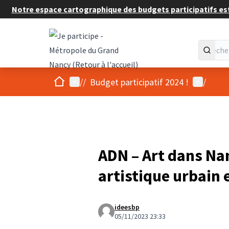
Notre espace cartographique des budgets participatifs est 
Accueil
Menu principal
Menu util
/
/
Budget participatif 2024 !
/
ADN – Art dans Na
artistique urbain 
ideesbp
05/11/2023 23:33