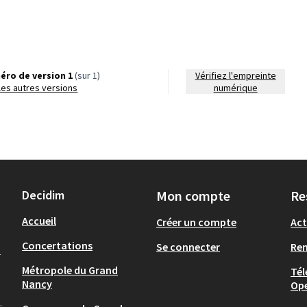
éro de version 1
(sur 1)
Vérifiez l'empreinte
r les autres versions
numérique
Decidim
Mon compte
Re
Accueil
Créer un compte
Act
Concertations
Se connecter
Re
-
Métropole du Grand
Tél
Nancy
Op
.