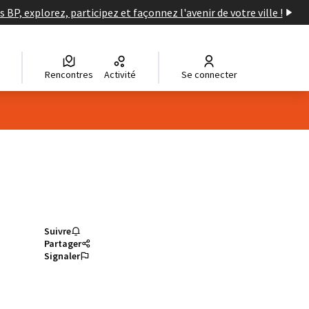
s BP, explorez, participez et façonnez l'avenir de votre ville !
Rencontres
Activité
Se connecter
Suivre
Partager
Signaler