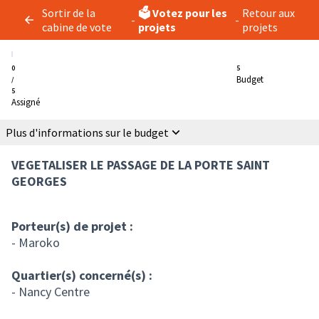
Sortir de la
🗳️ Votez pour les
Retour aux
-
-
cabine de vote
projets
projets
0
5
Budget
/
5
Assigné
Plus d'informations sur le budget
VEGETALISER LE PASSAGE DE LA PORTE SAINT
GEORGES
Porteur(s) de projet :
- Maroko
Quartier(s) concerné(s) :
- Nancy Centre