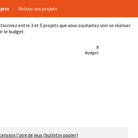
ojets
-
Retour aux projets
ctionnez entre 3 et 5 projets que vous souhaitez voir se réaliser
r le budget.
5
Budget
ension l'aire de jeux (bulletin papier)