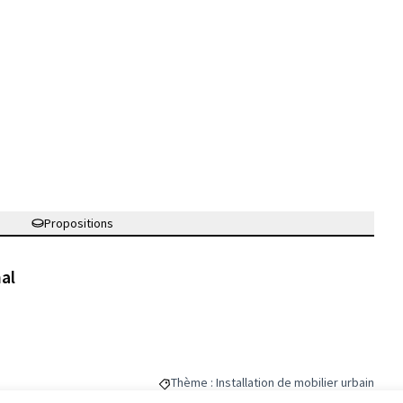
Propositions
nal
Thème : Installation de mobilier urbain
Filtrer les résultats de la catégorie : Thème 