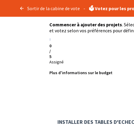
Sortir de la cabine de vote
-
🗳️ Votez pour les pr
Commencer à ajouter des projets
. Séle
et votez selon vos préférences pour défini
0
/
5
Assigné
Plus d'informations sur le budget
INSTALLER DES TABLES D'ECHEC