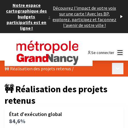
Notre espace
Découvrez l'impact de votre voix
cartographique des
sur une carte ! Avec les BP,
budgets
-
explorez, participez et façonnez
participatifs est en
l'avenir de votre ville !
ligne !
Menu
Se connecter
Menu p
🚧 Réalisation des projets retenus
/
🚧 Réalisation des projets
retenus
État d'exécution global
84,6%