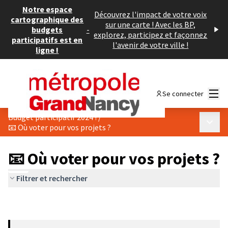
Notre espace
Découvrez l'impact de votre voix
cartographique des
sur une carte ! Avec les BP,
budgets
-
explorez, participez et façonnez
participatifs est en
l'avenir de votre ville !
ligne !
Menu
Se connecter
Budget participatif 2024 !
/
Menu p
📧 Où voter pour vos projets ?
📧 Où voter pour vos projets ?
Filtrer et rechercher