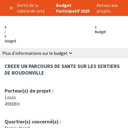
Sortir de la
Budget
Retour aux
-
-
cabine de vote
Participatif 2025
projets
0
5
Budget
/
5
Assigné
Plus d'informations sur le budget
CREER UN PARCOURS DE SANTE SUR LES SENTIERS
DE BOUDONVILLE
Porteur(s) de projet :
Louis
49NBH
Quartier(s) concerné(s) :