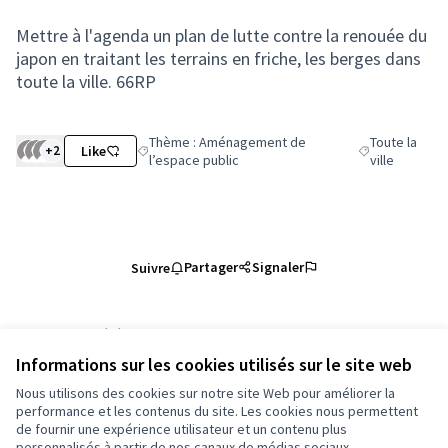
Mettre à l'agenda un plan de lutte contre la renouée du
japon en traitant les terrains en friche, les berges dans
toute la ville. 66RP
Thème : Aménagement de
Toute la
+2
Like
Filtrer les résultats de la catégorie : Thème : Amén
Filtrer les résu
l’espace public
ville
Partager
Signaler
Suivre
Référence : grandnancy-PROP-2025-11-6507
Numéro de version 2
(sur 2)
voir les autres versions
Informations sur les cookies utilisés sur le site web
Vérifiez l'empreinte numérique
Nous utilisons des cookies sur notre site Web pour améliorer la
performance et les contenus du site. Les cookies nous permettent
de fournir une expérience utilisateur et un contenu plus
Conditions d'utilisation
personnalisés à partir de nos canaux de médias sociaux.
Paramètres des cookies