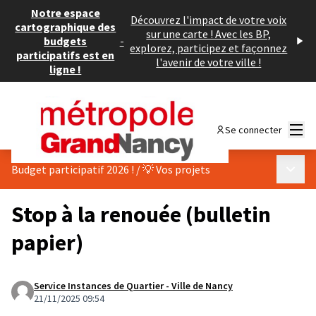
Notre espace
Découvrez l'impact de votre voix
cartographique des
sur une carte ! Avec les BP,
budgets
-
explorez, participez et façonnez
participatifs est en
l'avenir de votre ville !
ligne !
Menu
Se connecter
Menu p
Budget participatif 2026 !
/
💡 Vos projets
Stop à la renouée (bulletin
papier)
Service Instances de Quartier - Ville de Nancy
21/11/2025 09:54