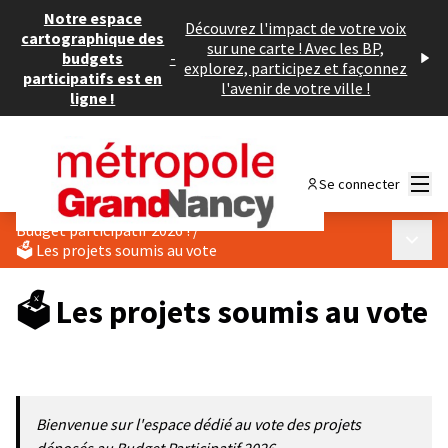
Notre espace
Découvrez l'impact de votre voix
cartographique des
sur une carte ! Avec les BP,
budgets
-
explorez, participez et façonnez
participatifs est en
l'avenir de votre ville !
ligne !
Menu
Se connecter
Budget participatif 2026 !
/
Menu p
🗳️ Les projets soumis au vote
🗳️ Les projets soumis au vote
Bienvenue sur l'espace dédié au vote des projets