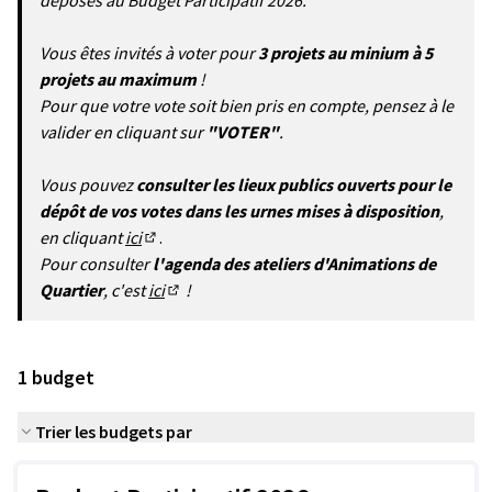
déposés au Budget Participatif 2026.
Vous êtes invités à voter pour
3 projets au minium à 5
projets au maximum
!
Pour que votre vote soit bien pris en compte, pensez à le
valider en cliquant sur
"VOTER"
.
Vous pouvez
consulter les lieux publics ouverts pour le
dépôt de vos votes dans les urnes mises à disposition
,
en cliquant
ici
.
(S'ouvre dans un nouvel onglet)
Pour consulter
l'agenda des ateliers d'Animations de
Quartier
, c'est
ici
!
(S'ouvre dans un nouvel onglet)
1 budget
Trier les budgets par