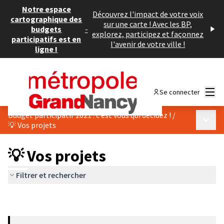
Notre espace
Découvrez l'impact de votre voix
cartographique des
sur une carte ! Avec les BP,
budgets
-
explorez, participez et façonnez
participatifs est en
l'avenir de votre ville !
ligne !
Menu
Se connecter
Budget participatif 2021 : c’est vous qui décidez !
/
Menu p
💡 Vos projets
💡 Vos projets
Filtrer et rechercher