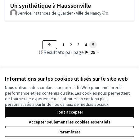
Un synthétique à Haussonville
Service Instances de Quartier - Ville de Nancy
0
1
2
3
4
5
Résultats par page :
25
Informations sur les cookies utilisés sur le site web
Voir toutes les propositions retirées
Nous utilisons des cookies sur notre site Web pour améliorer la
performance et les contenus du site. Les cookies nous permettent
de fournir une expérience utilisateur et un contenu plus
Conditions d'utilisation
personnalisés à partir de nos canaux de médias sociaux.
Paramètres des cookies
Tout accepter
Accepter seulement les cookies essentiels
Licence Cre
(Lien extern
Paramètres
(Lien externe)
Site réalisé grâce au
logiciel libre Decidim
.
(Lien externe)