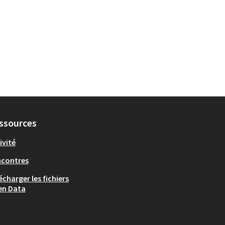
 catégorie : Rapides et furieux
ssources
ivité
ncontres
écharger les fichiers
en Data