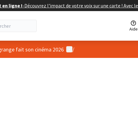
en ligne !
-
Découvrez l'impact de votre voix sur une carte ! Avec le
Aide
Menu utilisateur
algrange fait son cinéma 2026
/