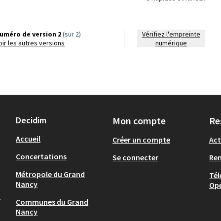
Filtrer les résultats de la
uméro de version 2
(sur 2)
Vérifiez l'empreinte
voir les autres versions
numérique
Decidim
Mon compte
Re
Accueil
Créer un compte
Act
Concertations
Se connecter
Re
-
Métropole du Grand
Tél
Nancy
Op
.
Communes du Grand
Nancy