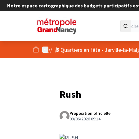
Notre espace cartographique des budgets participatifs est 
Accueil
Menu principal
/
/
🎬 Quartiers en fête - Jarville-la-M
Rush
Proposition officielle
09/06/2026 09:14