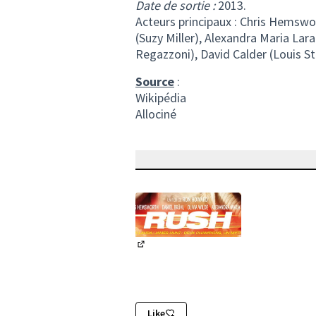
Date de sortie :
2013.
Acteurs principaux : Chris Hemswor
(Suzy Miller), Alexandra Maria Lar
Regazzoni), David Calder (Louis St
Source
:
Wikipédia
Allociné
(Lien externe)
Like