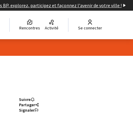
s BP, explorez, participez et façonnez l'avenir de votre ville !
Rencontres
Activité
Se connecter
Suivre
Partager
Signaler