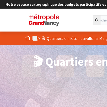
Notre espace cartographique des budgets participatifs est 
Accueil
Menu principal
/
/
🎬 Quartiers en fête - Jarville-la-M
🎬 Quartiers en