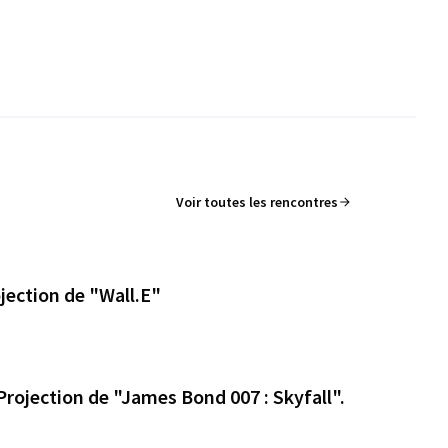
Voir toutes les rencontres
Leaflet
|
©
OpenStreetMap
contributors
utilisé avec un lecteur d'écran, mais il peut être difficile à com
ojection de "Wall.E"
- Projection de "James Bond 007 : Skyfall".