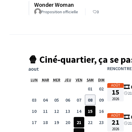
Wonder Woman
Proposition officielle
0
🍿 Ciné-quartier, ça se pa
Passer la carte
L'élément suivant est une carte qui présente les élé
août
RENCONTRES
+
LUN
MAR
MER
JEU
VEN
SAM
DIM
−
AOÛT
🎞️
01
02
15
21
2026
03
04
05
06
07
08
09
10
11
12
13
14
15
16
AOÛT
🎞️
21
17
18
19
20
21
22
23
21
2026