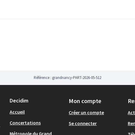
Référence : grandnancy-PART-2026-05-512
Decidim
Mon compte
Re
Accueil
Créer un compte
Act
Concertations
Se connecter
Re
-
Métropole du Grand
Tél