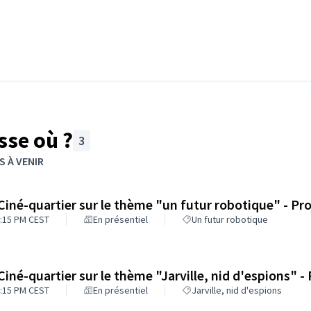
sse où ?
3
ments de cette page comme des points de carte. L'élément peut être 
 À VENIR
 Ciné-quartier sur le thème "un futur robotique" - Pr
:15 PM CEST
En présentiel
Un futur robotique
 Ciné-quartier sur le thème "Jarville, nid d'espions" 
:15 PM CEST
En présentiel
Jarville, nid d'espions