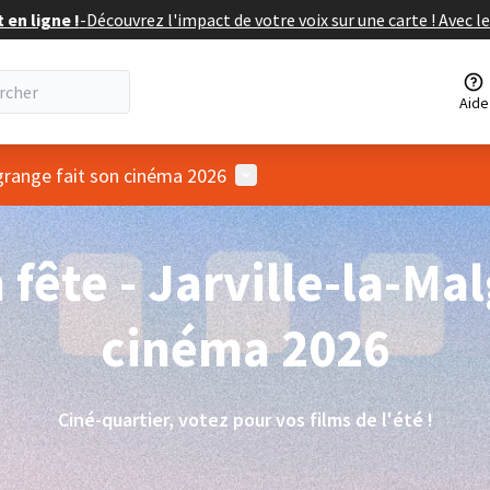
en ligne !
-
Découvrez l'impact de votre voix sur une carte ! Avec le
Aide
Menu utilisateur
algrange fait son cinéma 2026
 fête - Jarville-la-Ma
cinéma 2026
Ciné-quartier, votez pour vos films de l'été !