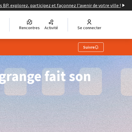
s BP, explorez, participez et façonnez l'avenir de votre ville !
Rencontres
Activité
Se connecter
Suivre
lgrange fait son