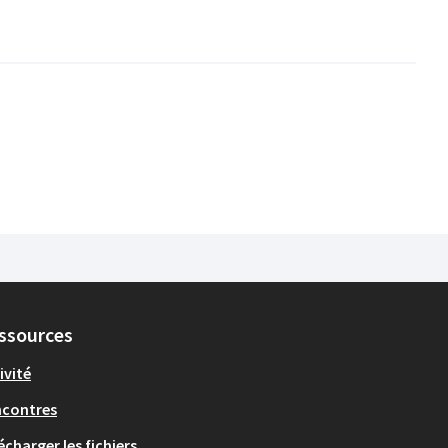
ssources
ivité
ncontres
écharger les fichiers