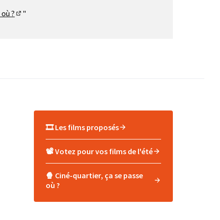
el onglet)
 où ?
"
(S'ouvre dans un nouvel onglet)
🎞️ Les films proposés
📽️ Votez pour vos films de l'été
🍿 Ciné-quartier, ça se passe
où ?