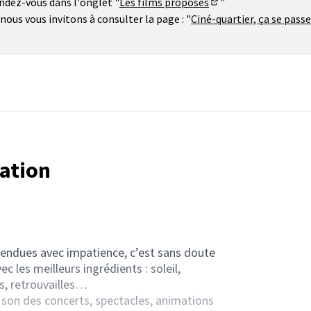
endez-vous dans l'onglet "
Les films proposés
"
(S'ouvre dans un nouv
us vous invitons à consulter la page : "
Ciné-quartier, ça se passe
tation
tendues avec impatience, c’est sans doute
 les meilleurs ingrédients : soleil,
es, retrouvailles…
u son des concerts, spectacles, animations