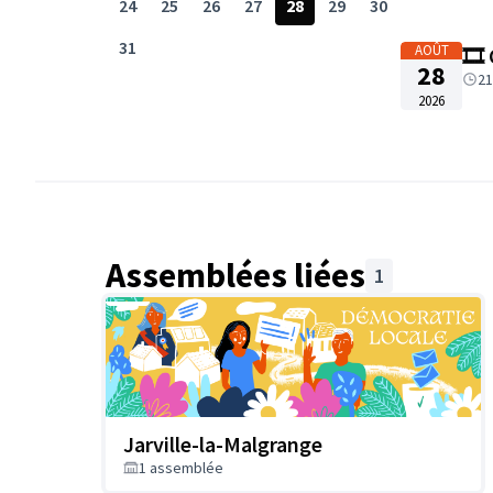
24
25
26
27
28
29
30
31
AOÛT
🎞️
28
21
2026
Assemblées liées
1
Jarville-la-Malgrange
1 assemblée