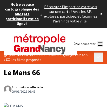
Notre espace
Découvrez l'impact de votre voix
cartographique des
sur une carte ! Avec les BP,
budgets
-
explorez, participez et façonnez
participatifs est en
l'avenir de votre ville !
ligne !
Menu
Se connecter
🎬 Quartiers en fête - Jarville-la-Malgrange fait son cinéma 2026
Menu p
/
🎞️ Les films proposés
Le Mans 66
Proposition officielle
09/06/2026 09:45