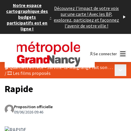
Notre espace
Découvrez l'impact de votre voix
cartographique des
sur une carte ! Avec les BP,
budgets
-
explorez, participez et façonnez
participatifs est en
l'avenir de votre ville !
ligne !
Menu
Se connecter
🎬 Quartiers en fête - Jarville-la-Malgrange fait son cinéma 2026
Menu p
/
🎞️ Les films proposés
Rapide
Proposition officielle
09/06/2026 09:46