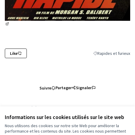
(Lien externe)
Like
Rapides et furieux
Filtrer les résultats de
Partager
Signaler
Suivre
Référence : grandnancy-PROP-2026-06-6706
Numéro de version 3
(sur 3)
voir les autres versions
Informations sur les cookies utilisés sur le site web
Vérifiez l'empreinte numérique
Nous utilisons des cookies sur notre site Web pour améliorer la
performance et les contenus du site. Les cookies nous permettent