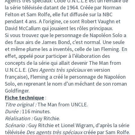
Agents très spéciaux: Code U.N.C.L.E est un remake de
la série télévisée datant de 1964. Créée par Norman
Felton et Sam Rolfe, elle fut diffusée sur la NBC
pendant 4 ans. A l'origine, ce sont Robert Vaughn et
David McCallum qui jouaient les rôles principaux.
Si vous trouvez que le personnage de Napoléon Solo a
des faux airs de James Bond, c'est normal. Une seule
et même plume les a inventés, celle de Ian Fleming. En
effet, appelé pour participer à l’élaboration des
concepts de la série qui allait devenir The Man from
U.N.C.L.E. (
Des Agents très spéciaux
en version
française), Fleming a créé le personnage de Napoléon
Solo, en reprenant le nom d’un méchant de son roman
Goldfinger.
Fiche technique
:
Titre original :
The Man from UNCLE.
Durée :
116 minutes.
Réalisation :
Guy Ritchie.
Scénario :
Guy Ritchie et Lionel Wigram, d'après la série
télévisée
Des agents très spéciaux
créée par Sam Rolfe.