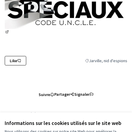
(Lien externe)
Like
Jarville, nid d'espions
Filtrer les résultats de la c
Partager
Signaler
Suivre
Référence : grandnancy-PROP-2026-06-6712
Numéro de version 2
(sur 2)
voir les autres versions
Informations sur les cookies utilisés sur le site web
Vérifiez l'empreinte numérique
Nous utilisons des cookies sur notre site Web pour améliorer la