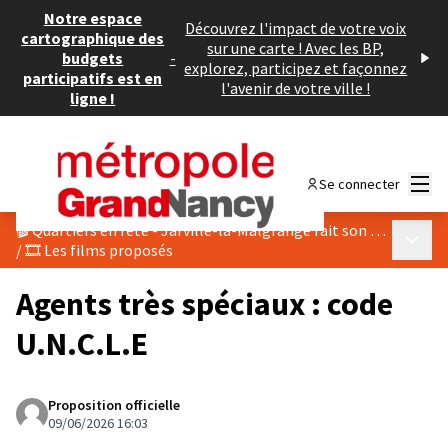
Notre espace
Découvrez l'impact de votre voix
cartographique des
sur une carte ! Avec les BP,
budgets
-
explorez, participez et façonnez
participatifs est en
l'avenir de votre ville !
ligne !
Menu
Se connecter
🎬 Quartiers en fête - Jarville-la-Malgrange fait son cinéma 2026
Menu p
/
🎞️ Les films proposés
Agents très spéciaux : code
U.N.C.L.E
Proposition officielle
09/06/2026 16:03