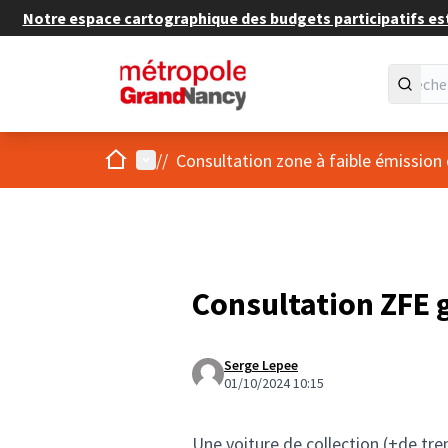
Notre espace cartographique des budgets participatifs est 
Accueil
Menu principal
/
/
Consultation zone à faible émission
Consultation ZFE 
Serge Lepee
01/10/2024 10:15
Une voiture de collection (+de tre