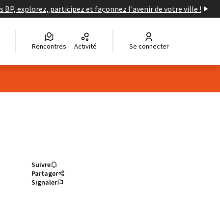
s BP, explorez, participez et façonnez l'avenir de votre ville !
Rencontres
Activité
Se connecter
Suivre
Partager
Signaler