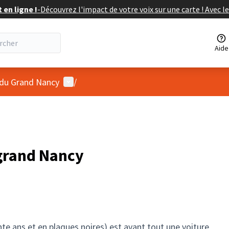
en ligne !
-
Découvrez l'impact de votre voix sur une carte ! Avec le
Aide
Menu utilisateur
 du Grand Nancy
/
grand Nancy
nte ans et en plaques noires) est avant tout une voiture