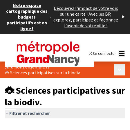
Notre espace
Découvrez l'impact de votre voix
cartographique des
sur une carte ! Avec les BP,
budgets
-
explorez, participez et façonnez
participatifs est en
l'avenir de votre ville !
ligne !
Menu
Se connecter
Jardinons ensemble !
/
Menu p
🐞 Sciences participatives sur la biodiv.
🐞 Sciences participatives sur
la biodiv.
Filtrer et rechercher