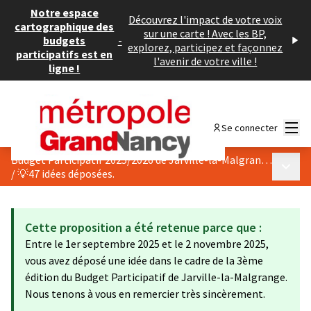
Notre espace
Découvrez l'impact de votre voix
cartographique des
sur une carte ! Avec les BP,
budgets
-
explorez, participez et façonnez
participatifs est en
l'avenir de votre ville !
ligne !
Menu
Se connecter
Budget Participatif 2025/2026 de Jarville-la-Malgrange
Menu p
/
💡47 idées déposées.
Cette proposition a été retenue parce que :
Entre le 1er septembre 2025 et le 2 novembre 2025,
vous avez déposé une idée dans le cadre de la 3ème
édition du Budget Participatif de Jarville-la-Malgrange.
Nous tenons à vous en remercier très sincèrement.