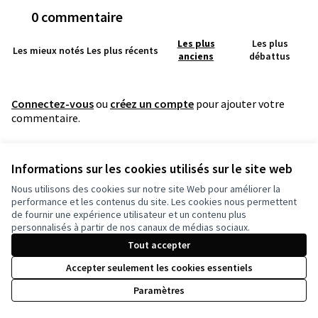
0 commentaire
Les plus
Les plus
Les mieux notés
Les plus récents
anciens
débattus
Connectez-vous
ou
créez un compte
pour ajouter votre
commentaire.
Référence : grandnancy-RESU-2026-06-281
Informations sur les cookies utilisés sur le site web
Numéro de version 2
(sur 2)
voir les autres versions
Nous utilisons des cookies sur notre site Web pour améliorer la
performance et les contenus du site. Les cookies nous permettent
de fournir une expérience utilisateur et un contenu plus
Conditions d'utilisation
personnalisés à partir de nos canaux de médias sociaux.
Paramètres des cookies
Tout accepter
Accepter seulement les cookies essentiels
Licence Cre
(Lien extern
Paramètres
(Lien externe)
Site réalisé grâce au
logiciel libre Decidim
.
(Lien externe)